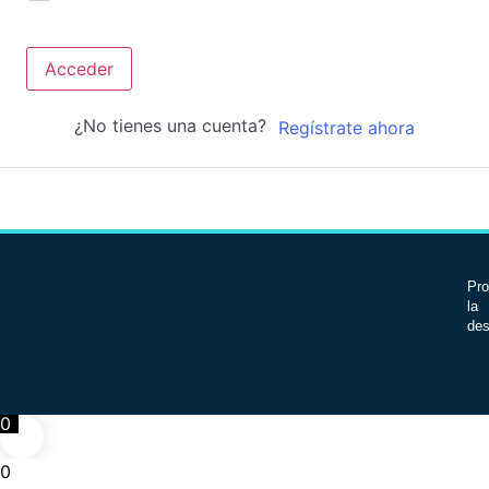
Acceder
¿No tienes una cuenta?
Regístrate ahora
Pro
la 
des
0
0