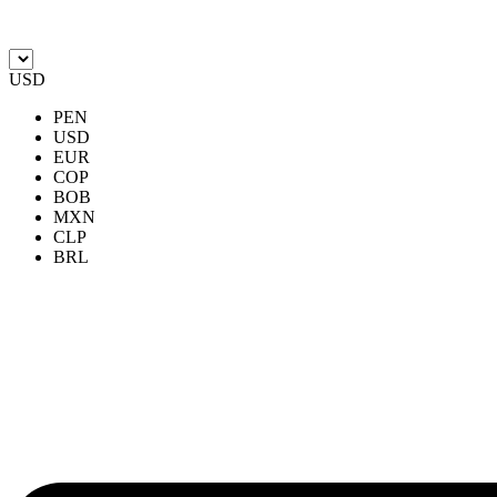
Ir
al
contenido
USD
PEN
USD
EUR
COP
BOB
MXN
CLP
BRL