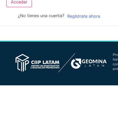
Acceder
¿No tienes una cuenta?
Regístrate ahora
Pr
tr
co
en