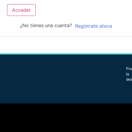
Acceder
¿No tienes una cuenta?
Regístrate ahora
Pro
la 
des