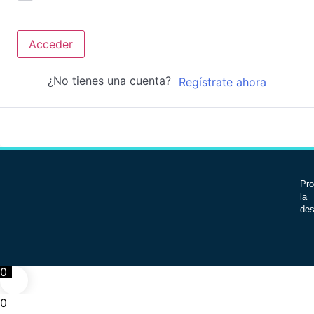
Acceder
¿No tienes una cuenta?
Regístrate ahora
Pro
la 
des
0
0