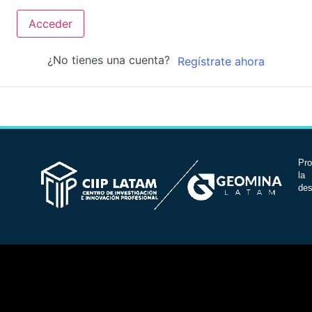
Acceder
¿No tienes una cuenta?
Regístrate ahora
Pro
la 
des