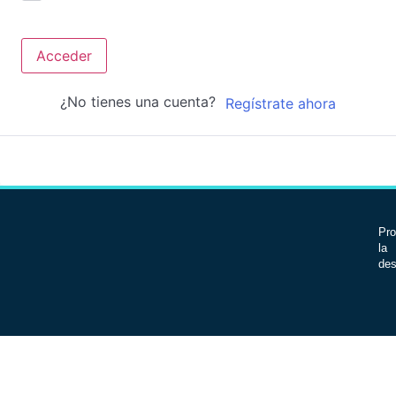
Acceder
¿No tienes una cuenta?
Regístrate ahora
Pro
la 
des