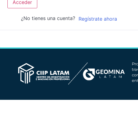
Acceder
¿No tienes una cuenta?
Regístrate ahora
Pr
tr
co
en