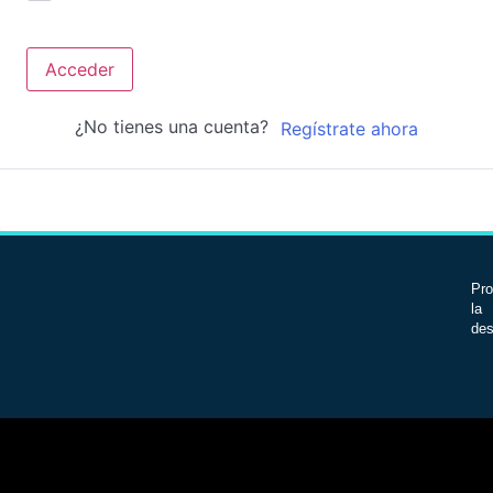
Acceder
¿No tienes una cuenta?
Regístrate ahora
Pro
la 
des