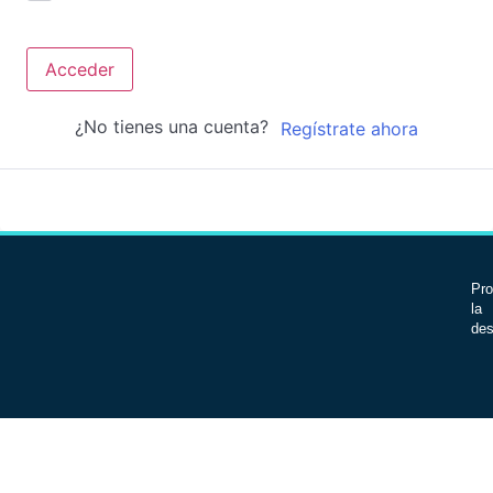
Acceder
¿No tienes una cuenta?
Regístrate ahora
Pro
la 
des