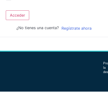
Acceder
¿No tienes una cuenta?
Regístrate ahora
Pro
la 
des