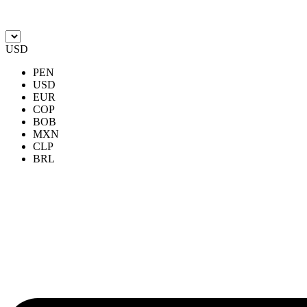
Ir
al
contenido
USD
PEN
USD
EUR
COP
BOB
MXN
CLP
BRL