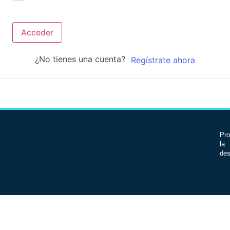
Acceder
¿No tienes una cuenta?
Regístrate ahora
Pro
la 
des