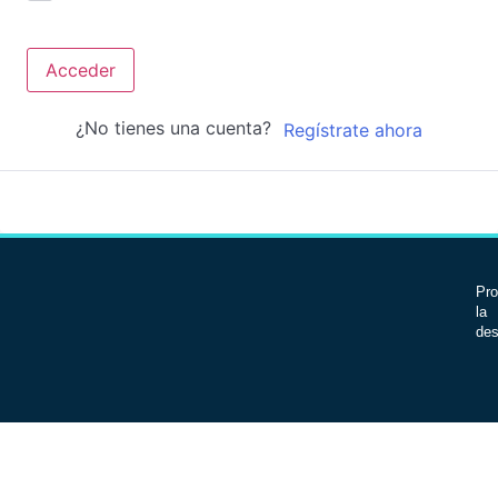
Acceder
¿No tienes una cuenta?
Regístrate ahora
Pro
la 
des