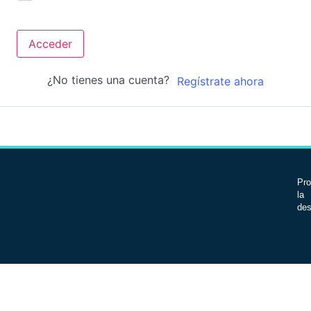
Acceder
¿No tienes una cuenta?
Regístrate ahora
Pro
la 
des