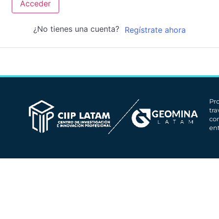
Acceder
¿No tienes una cuenta?
Regístrate ahora
Pr
tr
co
en