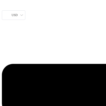
Ir
al
contenido
USD