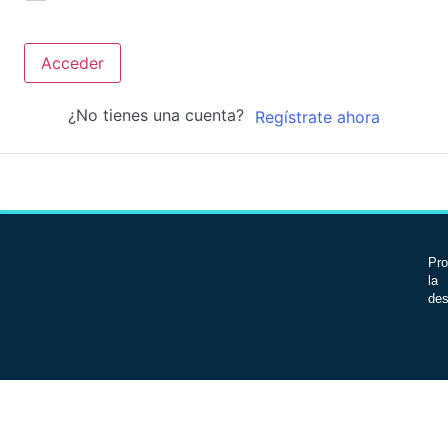
Acceder
¿No tienes una cuenta?
Regístrate ahora
Pro
la 
des