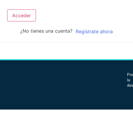
Acceder
¿No tienes una cuenta?
Regístrate ahora
Pro
la 
des