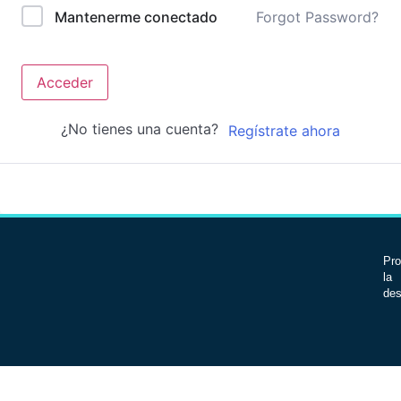
Forgot Password?
Mantenerme conectado
Acceder
¿No tienes una cuenta?
Regístrate ahora
Pro
la 
des