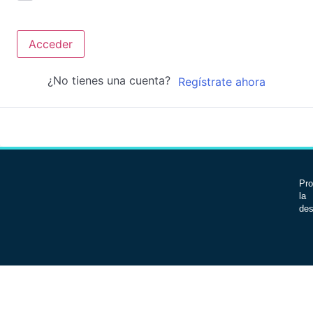
Acceder
¿No tienes una cuenta?
Regístrate ahora
Pro
la 
des