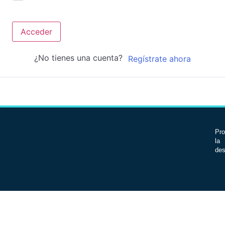
Acceder
¿No tienes una cuenta?
Regístrate ahora
Pro
la 
des