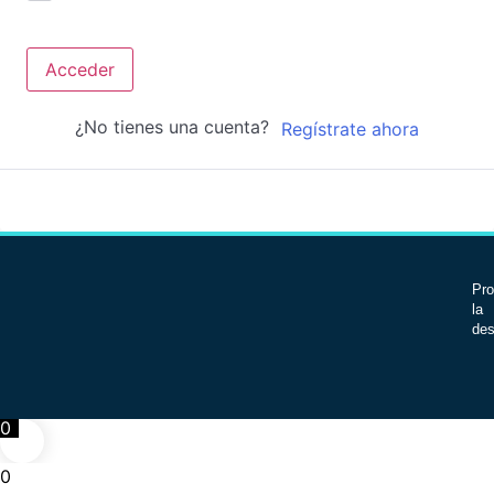
Acceder
¿No tienes una cuenta?
Regístrate ahora
Pro
la 
des
0
0