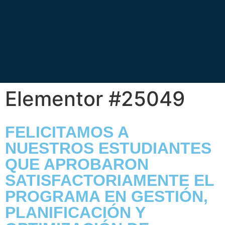
Elementor #25049
FELICITAMOS A
NUESTROS ESTUDIANTES
QUE APROBARON
SATISFACTORIAMENTE EL
PROGRAMA EN GESTIÓN,
PLANIFICACIÓN Y