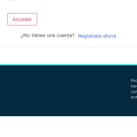
Acceder
¿No tienes una cuenta?
Regístrate ahora
Pr
tr
co
en