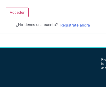
Acceder
¿No tienes una cuenta?
Regístrate ahora
Pro
la 
des