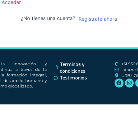
Acceder
¿No tienes una cuenta?
Regístrate ahora
 la innovación y
Terminos y
+51 956
ntinua a través de la
latamci
condiciones
 la formación integral,
URB LO
Testimonios
l desarrollo humano y
orno globalizado.