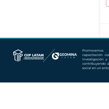
Promovemos
capacitación co
investigación y
contribuyendo a
social en un ent