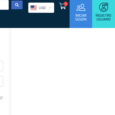
0
USD
INICIAR
REGISTRO
SESIÓN
USUARIO
d?