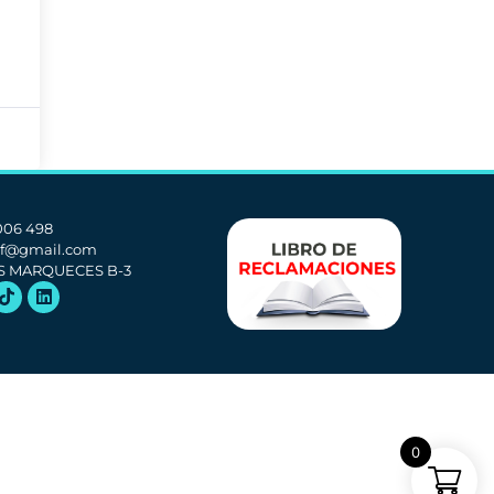
 006 498
if@gmail.com
S MARQUECES B-3
0