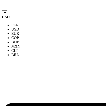
Ir
al
contenido
USD
PEN
USD
EUR
COP
BOB
MXN
CLP
BRL